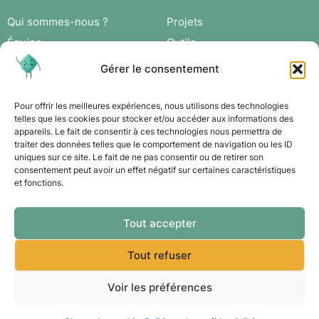
Qui sommes-nous ?
Projets
Équipe
Outils
Missions
Actus
Gérer le consentement
Réseau
Agenda
Adhérer
Connexion
Pour offrir les meilleures expériences, nous utilisons des technologies
telles que les cookies pour stocker et/ou accéder aux informations des
appareils. Le fait de consentir à ces technologies nous permettra de
Contact
traiter des données telles que le comportement de navigation ou les ID
uniques sur ce site. Le fait de ne pas consentir ou de retirer son
consentement peut avoir un effet négatif sur certaines caractéristiques
et fonctions.
Tout accepter
Tout refuser
Voir les préférences
© 2026 E&D
Mentions légales
Fait avec ❤️ par DDESIGN et Agence Intrépide