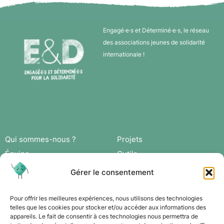
Engagé·e·s et Déterminé·e·s, le réseau
des associations jeunes de solidarité
internationale !
Qui sommes-nous ?
Projets
Équipe
Outils
Missions
Actus
Gérer le consentement
Réseau
Agenda
Adhérer
Connexion
Pour offrir les meilleures expériences, nous utilisons des technologies
telles que les cookies pour stocker et/ou accéder aux informations des
appareils. Le fait de consentir à ces technologies nous permettra de