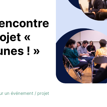
rencontre
ojet «
nes ! »
ur un événement / projet