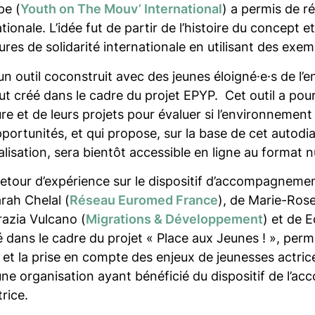
pe (
Youth on The Mouv’ International
) a permis de ré
onale. L’idée fut de partir de l’histoire du concept e
ures de solidarité internationale en utilisant des exe
un outil coconstruit avec des jeunes éloigné·e·s de l
 fut créé dans le cadre du projet EPYP. Cet outil a po
ure et de leurs projets pour évaluer si l’environnemen
pportunités, et qui propose, sur la base de cet auto
alisation, sera bientôt accessible en ligne au format 
etour d’expérience sur le dispositif d’accompagnement
arah Chelal (
Réseau Euromed France
), de Marie-Rose
razia Vulcano (
Migrations & Développement
) et de 
sé dans le cadre du projet « Place aux Jeunes ! », p
s et la prise en compte des enjeux de jeunesses actrice
une organisation ayant bénéficié du dispositif de l
rice.