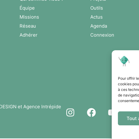
Équipe
Outils
Missions
Actus
Réseau
Agenda
Adhérer
Connexion
Pour offrir 
cookies pour
à ces techn
de navigatio
consentement
DDESIGN et Agence Intrépide
Tout 