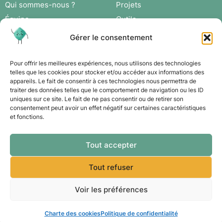
Qui sommes-nous ?
Projets
Équipe
Outils
Missions
Actus
Gérer le consentement
Réseau
Agenda
Adhérer
Connexion
Pour offrir les meilleures expériences, nous utilisons des technologies
telles que les cookies pour stocker et/ou accéder aux informations des
appareils. Le fait de consentir à ces technologies nous permettra de
Contact
traiter des données telles que le comportement de navigation ou les ID
uniques sur ce site. Le fait de ne pas consentir ou de retirer son
consentement peut avoir un effet négatif sur certaines caractéristiques
et fonctions.
Tout accepter
Tout refuser
Voir les préférences
© 2026 E&D
Mentions légales
Fait avec ❤️ par DDESIGN et Agence Intrépide
Charte des cookies
Politique de confidentialité