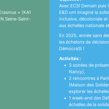
Avec ECSI Demain puis V
Erasmus + (KA1
E&D ont imaginé la solid
 IN Seine-Saint-
inclusive, décoloniale e
aux échelles nationale 
En 2025, année sans éle
les échelons de décision
DémocraSI !
Activités :
3 soirées de présen
Nancy),
2 rencontres à Pari
(Maison des Solidar
explorer les échelle
1 week-end des DéS
échelles de la solid