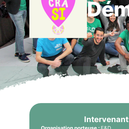
Dém
Intervenant
Organisation porteuse :
E&D