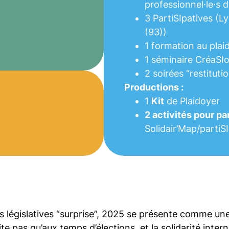
professionnel
·l
e
·
s d
3 PartiSIpatives (L
(93))
1 formation au plai
1 séminaire CréaSIo
2 soirées “restitut
Productions :
1
Kit
de Plaidoyer
2 activités pour parl
Solidair’Map/partiS
s législatives “surprise”, 2025 se présente comme un
ite pas qu’aux temps d’élections, et la solidarité intern