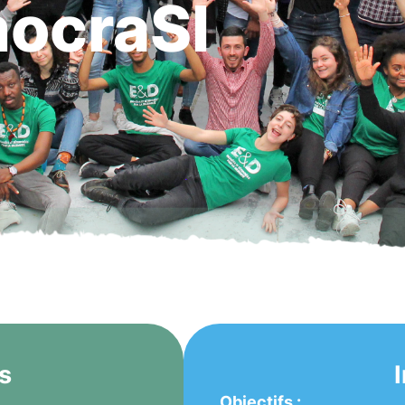
ocraSI
s
Objectifs :