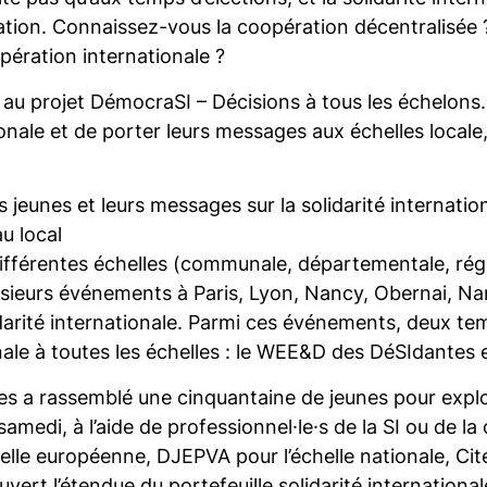
 nation. Connaissez-vous la coopération décentralisée
pération internationale ?
 au projet DémocraSI – Décisions à tous les échelons.
tionale et de porter leurs messages aux échelles local
es jeunes et leurs messages sur la solidarité internatio
au local
ifférentes échelles (communale, départementale, rég
sieurs événements à Paris, Lyon, Nancy, Obernai, Nan
olidarité internationale. Parmi ces événements, deux t
onale à toutes les échelles : le WEE&D des DéSIdantes e
s a rassemblé une cinquantaine de jeunes pour expl
e samedi, à l’aide de professionnel·le·s de la SI ou de 
lle européenne, DJEPVA pour l’échelle nationale, Cité
couvert l’étendue du portefeuille solidarité internation