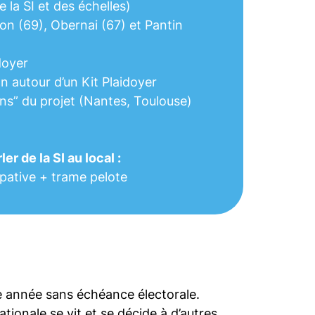
e la SI et des échelles)
yon (69), Obernai (67) et Pantin
doyer
n autour d’un Kit Plaidoyer
ions” du projet (Nantes, Toulouse)
er de la SI au local :
Ipative + trame pelote
e année sans échéance électorale.
ationale se vit et se décide à d’autres