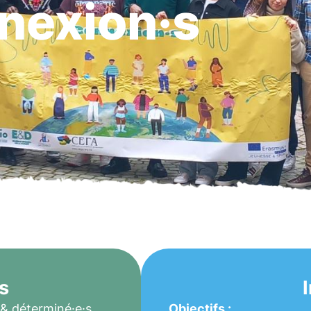
nexion·s
s
& déterminé·e·s
Objectifs :