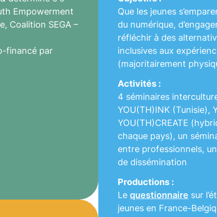
outh Empowerment
Que les jeunes s’emparen
e, Coalition SEGA –
du numérique, d’engage
réfléchir à des alternat
-financé par
inclusives aux expérience
(majoritairement physiq
Activités :
4 séminaires intercultu
YOU(TH)INK (Tunisie),
YOU(TH)CREATE (hybride:
chaque pays), un sémin
entre professionnels, u
de dissémination
Productions :
Le
questionnaire
sur l’é
jeunes en France-Belgiq