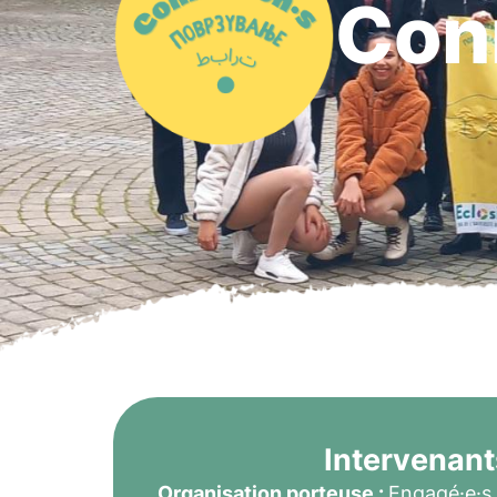
Con
Intervenant
Organisation porteuse :
Engagé·e·s 