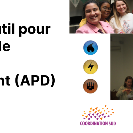
til pour
de
t (APD)