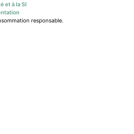
 et à la SI
entation
consommation responsable.