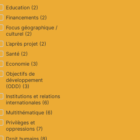
OUTILS - Thématique
Education
(2)
Financements
(2)
Focus géographique /
culturel
(2)
L’après projet
(2)
Santé
(2)
Economie
(3)
Objectifs de
développement
(ODD)
(3)
Institutions et relations
internationales
(6)
Multithématique
(6)
Privilèges et
oppressions
(7)
Droit humains
(8)