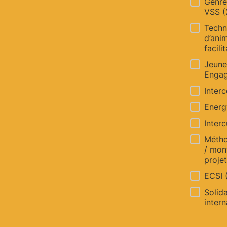
Genre
VSS
(
Techn
d’anim
facili
Jeune
Enga
Inter
Ener
Interc
Métho
/ mon
proje
ECSI
Solida
inter