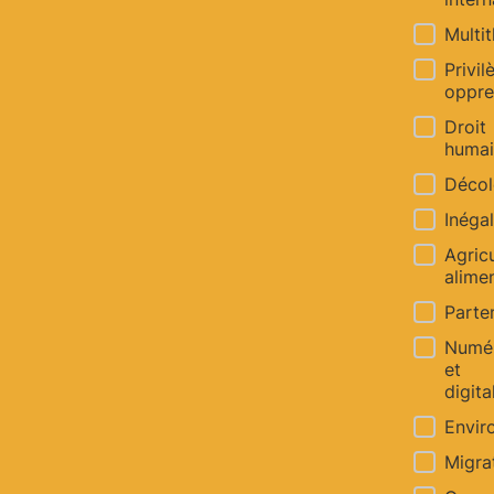
Multi
Privil
oppre
Droit
huma
Décol
Inéga
Agricu
alime
Parte
Numé
et
digita
Envi
Migra